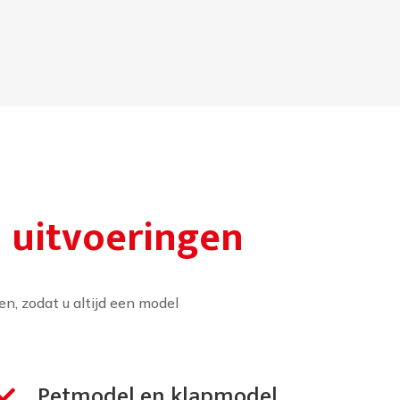
n uitvoeringen
n, zodat u altijd een model
Petmodel en klapmodel
