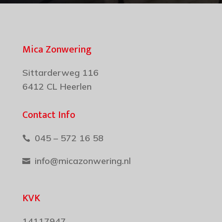
Mica Zonwering
Sittarderweg 116
6412 CL Heerlen
Contact Info
045 – 572 16 58

info@micazonwering.nl

KVK
14117947